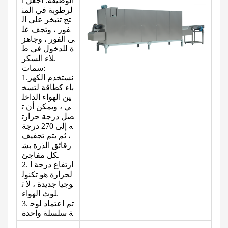
الوظيفة: اجعل ا
لرطوبة في المن
تج تتبخر على ال
فور ، وتجف عل
ى الفور ، وجاهز
ة للدخول في ط
لاء السكر.
سمات:
1.نستخدم الكهر
باء كطاقة لتسخ
ين الهواء الداخل
ي ، ويمكن أن ت
صل درجة حرارت
ه إلى 270 درجة
، ثم يتم تجفيف
رقائق الذرة بش
كل مفاجئ.
2. ارتفاع درجة ا
لحرارة هو تكنول
وجيا جديدة ، لا ت
لوث الهواء.
3. تم اعتماد لوح
ة سلسلة واحدة