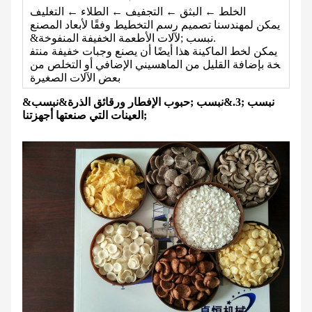
الخلط ← البثق ← التجفيف ← الطلاء ← التغليف
يمكن لمهندسنا تصميم رسم التخطيط وفقًا لأبعاد المصنع
&نبسب ;لآلات الأطعمة الخفيفة المنفوخة.
يمكن لخط الماكينة هذا أيضًا أن يصنع وجبات خفيفة منتف
خة بإضافة القليل من الماهسيني الإضافي أو التخلص من
بعض الآلات الصغيرة
&نبسب ;3
.
&نبسب ;حبوب الإفطار ورقائق الذرة&نبسب
;
العينات التي صنعتها أجهزتنا