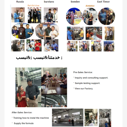
خدمتنا&نبسب ;&نبسب ;