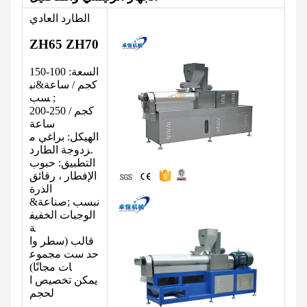
الطارد العادي
ZH65 ZH70
السعة: 100-150
كجم / ساعة&نب
سب ;
200-250 كجم /
ساعة
الهيكل: براغي م
زدوجة الطارد.
التطبيق: حبوب
الإفطار ، رقائق
الذرة
&نبسب ;صناعة
الوجبات الخفيف
ة
قالب (سطر وا
حد ست مجموع
ات مجانًا)
يمكن تخصيص ا
لحجم