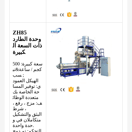
ZH85
وحدة الطارد
ذات السعة ال
كبيرة
سعة كبيرة: 500
كجم / ساعة&نب
سب ;
الهيكل العمود
ي: توفير المسا
حة الخاصة بك
متعددة الوظائ
ف: مزج ، رفع ،
شرط ،
البثق والتشكيل
متكاملان في و
حدة واحدة.
التحكم: تم دمج