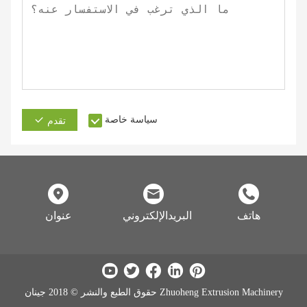
سياسة خاصة
تقدم
هاتف
البريدالإلكتروني
عنوان
حقوق الطبع والنشر © 2018 جينان Zhuoheng Extrusion Machinery