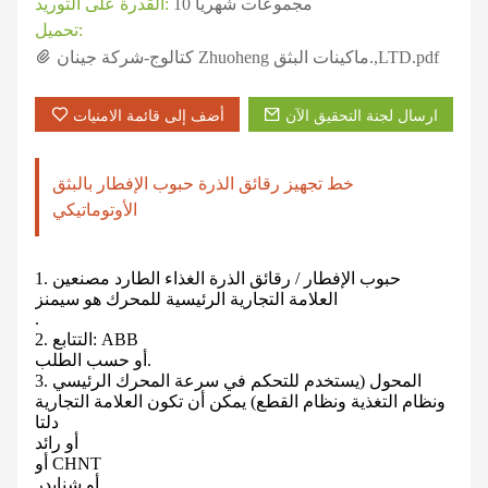
10 مجموعات شهريا
القدرة على التوريد:
تحميل:
كتالوج-شركة جينان Zhuoheng ماكينات البثق.,LTD.pdf
ارسال لجنة التحقيق الآن
أضف إلى قائمة الامنيات
خط تجهيز رقائق الذرة حبوب الإفطار بالبثق
الأوتوماتيكي
1. حبوب الإفطار / رقائق الذرة الغذاء الطارد مصنعين
العلامة التجارية الرئيسية للمحرك هو سيمنز
.
2. التتابع: ABB
أو حسب الطلب.
3. المحول (يستخدم للتحكم في سرعة المحرك الرئيسي
ونظام التغذية ونظام القطع) يمكن أن تكون العلامة التجارية
دلتا
أو رائد
أو CHNT
أو شنايدر