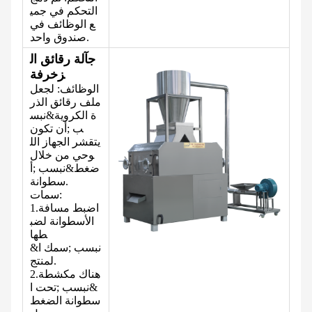
التحكم في جمي
ع الوظائف في
صندوق واحد.
ج
آلة رقائق ال
زخرفة
الوظائف: لجعل
ملف
رقائق الذر
ة الكروية
&نبس
ب ;أن تكون
يتقشر الجهاز الل
وحي من خلال
ضغط
&نبسب ;أ
سطوانة.
سمات:
اضبط مسافة
1.
الأسطوانة لضب
طها
&نبسب ;سمك ا
.
لمنتج
هناك
مكشطة
2.
&نبسب ;تحت ا
سطوانة الضغط