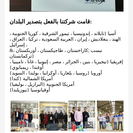
قامت شركتنا بالفعل بتصدير البلدان:
آسيا {تايلاند ، إندونيسيا ، تيمور الشرقية ، كوريا الجنوبية ،
الهند ، بنغلاديش ، إيران ، العربية السعودية ، تركيا ، العراق ،
إسرائيل ،
&نبسب ;كازاخستان ، طاجيكستان ، أوزبكستان ،
تركمانستان}
إفريقيا {نيجيريا ، بنين ، الجزائر ، مصر ، إثيوبيا ، غانا ، ناميبيا ،
أوغندا ، زيمبابوي}
أوروبا {روسيا ، بلغاريا ، أوكرانيا ، بولندا ، السويد}
أمريكا الشمالية {كندا}
أمريكا الجنوبية {البرازيل ، بوليفيا}
أوقيانوسيا {نيوزيلندا}