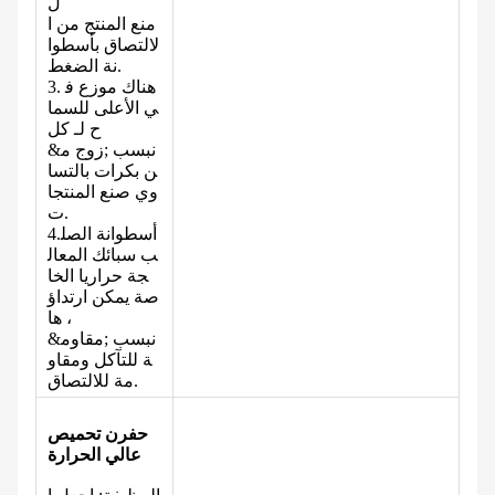
ل
منع المنتج من ا
لالتصاق بأسطوا
.
نة الضغط
3. هناك موزع ف
ي الأعلى للسما
ح لـ
كل
&نبسب ;زوج م
ن بكرات بالتسا
وي
صنع المنتجا
ت.
4.أسطوانة الصل
ب سبائك المعال
جة حراريا الخا
صة يمكن ارتداؤ
ها ،
&نبسب ;مقاوم
ة للتآكل ومقاو
مة للالتصاق.
ح
فرن تحميص
عالي الحرارة