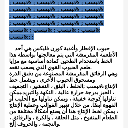
&نبسب ; &نبسب ; &نبسب ; &نبسب ;
&نبسب ; &نبسب ; &نبسب ; &نبسب ;
&نبسب ; &نبسب ; &نبسب ; &نبسب ;
&نبسب ; &نبسب ; &نبسب ; &نبسب ;
&نبسب ; &نبسب ; &نبسب ; &نبسب
;&نبسب ;
حبوب الإفطار وأغذية كورن فليكس هي أحد
الأطعمة المقرمشة التي يتم معالجتها بواسطة هذا
الخط باستخدام الطحين كمادة أساسية مع مزايا
طعم الحبوب القوي الذي يصعب نقعه.
وهي الرقائق المقرمشة المصنوعة من دقيق الذرة
ومسحوق الحبوب الأخرى ، ويشمل خط
الإنتاج&نبسب ;
الخلط ، البثق ، التقشير ، التجفيف
، الخبز بدرجة حرارة عالية ، النكهة والتبريد.
يمكن
تناولها كوجبة خفيفة ، ويمكن تناولها مع الحليب أو
القهوة أيضًا. من خلال تغيير القوالب وعملية الإنتاج
، يمكن لخط الإنتاج هذا أن يصنع أشكالًا مختلفة من
الطعام المنفوخ ، مثل الحلقة ، والكرة ، والرقائق ،
والنجمة ، والحروف إلخ.